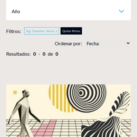
Año
Filtros:
Tag
Operator
Value
x
Quitar filtros
Ordenar por:
Resultados:
0
-
0
de
0