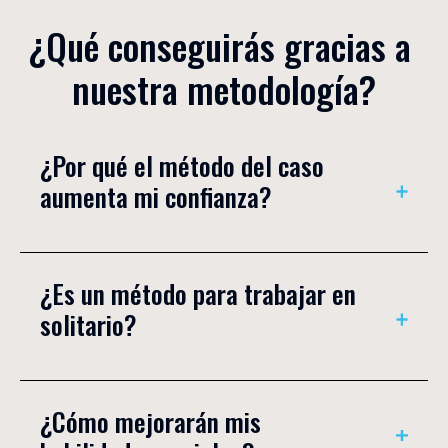
¿Qué conseguirás gracias a 
nuestra metodología?
¿Por qué el método del caso 
aumenta mi confianza?
Podrás mejorar tus capacidades de negociación y tu
¿Es un método para trabajar en 
autoestima. También desarrollarás más seguridad,
solitario?
basado en la experiencia. Perderás el miedo al
fracaso y decidirás con criterio.
No, podrás desarrollar capacidades como el trabajo
¿Cómo mejorarán mis 
en equipo, el manejo del estrés y la gestión del
tiempo.