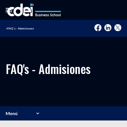
<
FAQ´s - Admisiones
FAQ's - Admisiones
Menú