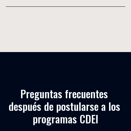
que llevan la firma real del registrador y el sello de la
institución emisora.
Para garantizar la disponibilidad de la plaza, en
muchos de los programas de Executive Education
como los programas de Postgrade de CDEI hay que
abonar el precio de la matrícula en la inscripción y
los pagos siguientes pueden ser fraccionados sin
intereses o mediante un crédito bancario por la
totalidad del programa.
Preguntas frecuentes 
después de postularse a los 
programas CDEI