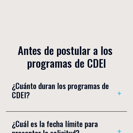
Antes de postular a los 
programas de CDEI
¿Cuánto duran los programas de 
CDEI?
Nuestros programas de máster son programas de un
¿Cuál es la fecha límite para 
año y medio. Los programas de diploma o experto
presentar la solicitud?
pueden ser de 4 a 6 meses.