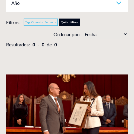
Año
Filtros:
Tag
Operator
Value
x
Quitar filtros
Ordenar por:
Resultados:
0
-
0
de
0