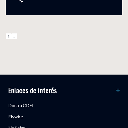
1
...
Enlaces de interés
Dona a CDEI
Flywire
Noticias