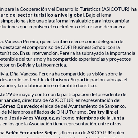
ión para la Cooperación y el Desarrollo Turísticos (ASICOTUR),
ha
uro del sector turístico a nivel global
. Bajo el lema
e simposio ha sido una plataforma invaluable para intercambiar
soluciones que impulsen el crecimiento del turismo de manera
ña. Vanessa Pereira, quien también ejerce como delegada de
a destacar el compromiso de CDEI Business School con la
turístico. En su intervención, Pereira ha subrayado la importancia
sostenible del turismo y ha compartido experiencias y proyectos
ector en Bolivia y Latinoamérica.
ia, Dña. Vanessa Pereira ha compartido su visión sobre la
desarrollo sostenible del turismo. Su participación subraya el
ción y la colaboración en el ámbito turístico.
este 29 de mayo y contó con la participación del presidente de
ernández
, directora de ASICOTUR; en representación del
 Gómez Quevedo
; el alcalde del Ayuntamiento de Sanxenxo,
o de Miembros afiliados de ONU Turismo,
Dmitry Ilin
; el
osio,
Jesús Ares Vázquez
, así como
miembros de la Junta
s en los que la Asociación tiene representación, entre otros.
na Belén Fernandez Seijas
, directora de ASICOTUR quien