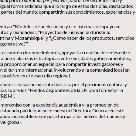
aquí para explorar las perspectivas futuras del sector turístico y
igual forma indicaba que a lo largo de estos dos días, destacados
s partes del mundo, compartirán sus conocimientos, experiencias y
uentran "Modelos de aceleración y ecosistemas de apoyo en
itos y realidades", "Proyectos de innovación turística:
ntina y Mozambique" y "¿Cómo hacer de los productos, servicios
egenerativo?".
intercambio de conocimientos, apoyar la creación de redes entre
ación y alianzas estratégicas entre entidades gubernamentales,
a proporcionar un espacio para compartir investigaciones y
 el turismo internacional, involucrando a la comunidad local en
positivo en el desarrollo regional.
pantes realizaron una ruta turística por el patrimonio natural y
ncia sobre los "Fondos disponibles de la UE para fomentar la
URISM".
ompromiso con la excelencia académica y la promoción de
 destacada participación de nuestra Directora General en este
ando incansablemente para formar a los líderes del mañana y
vel global.