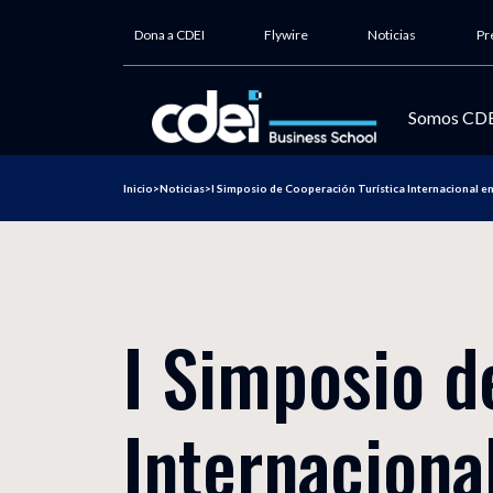
Dona a CDEI
Flywire
Noticias
Pr
Somos CD
Inicio
>
Noticias
>
I Simposio de Cooperación Turística Internacional e
Nuestra
internac
CDEI Bus
Contact
I Simposio d
Impacto i
Garantía
Internaciona
Responsa
Admisión