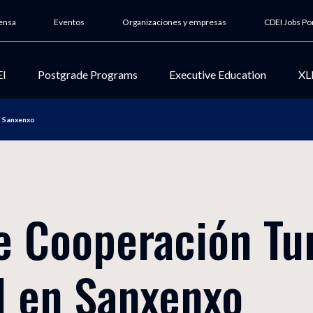
ensa
Eventos
Organizaciones y empresas
CDEI Jobs Po
EI
Postgrade Programs
Executive Education
XL
n Sanxenxo
 escuela
Nuestros postgrados
Nuestros programas
ional
Programas destacados
Programas destacados
iness School
Por área de estudio
Por área de estudio
o
e Cooperación Tur
Nuestra metodología
Encuentros sectoriales
nstitucional
Metodología académica
Industry meetings
 de calidad
l en Sanxenxo
Centro colaborador de la
Nuestra comunidad X-CD
bilidad social
UCAM
X-CDEI
 y becas