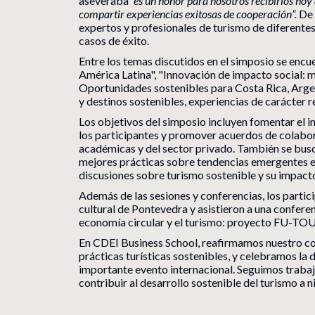
aseveraba
“es un honor para nosotros recibirlos hoy 
compartir experiencias exitosas de cooperación”.
De 
expertos y profesionales de turismo de diferente
casos de éxito.
Entre los temas discutidos en el simposio se enc
América Latina", "Innovación de impacto social: m
Oportunidades sostenibles para Costa Rica, Arge
y destinos sostenibles, experiencias de carácter r
Los objetivos del simposio incluyen fomentar el 
los participantes y promover acuerdos de colabor
académicas y del sector privado. También se busc
mejores prácticas sobre tendencias emergentes en
discusiones sobre turismo sostenible y su impacto 
Además de las sesiones y conferencias, los partici
cultural de Pontevedra y asistieron a una confere
economía circular y el turismo: proyecto FU-TO
En CDEI Business School, reafirmamos nuestro c
prácticas turísticas sostenibles, y celebramos la
importante evento internacional. Seguimos trabaj
contribuir al desarrollo sostenible del turismo a ni