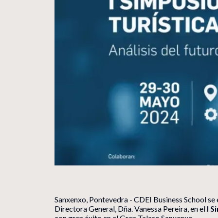
Sanxenxo, Pontevedra - CDEI Business School se e
Directora General, Dña. Vanessa Pereira, en el
I S
con gran éxito en el Gran Talaso Sanxenxo.