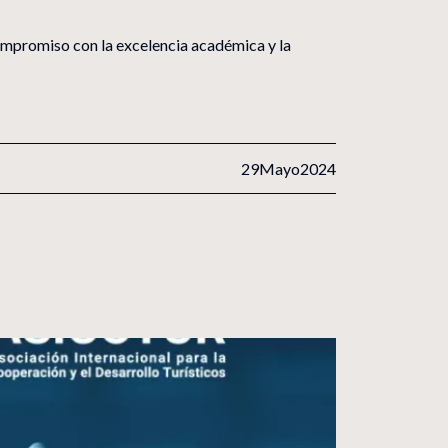
ompromiso con la excelencia académica y la
Relaciones instituci
rcia
29
Mayo
2024
úsqueda de programas
Calendario d