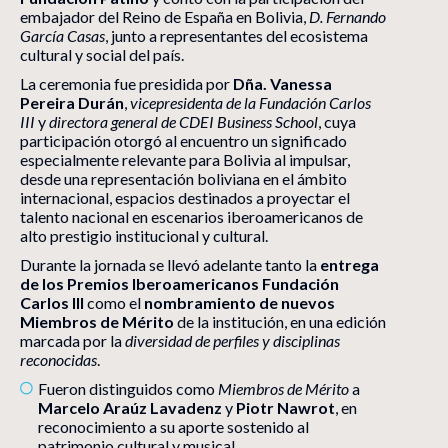
embajador del Reino de España en Bolivia,
D. Fernando
García Casas
, junto a representantes del ecosistema
cultural y social del país.
La ceremonia fue presidida por
Dña. Vanessa
Pereira Durán
,
vicepresidenta de la Fundación Carlos
III
y
directora general de CDEI Business School
, cuya
participación otorgó al encuentro un significado
especialmente relevante para Bolivia al impulsar,
desde una representación boliviana en el ámbito
internacional, espacios destinados a proyectar el
talento nacional en escenarios iberoamericanos de
alto prestigio institucional y cultural.
Durante la jornada se llevó adelante tanto la
entrega
de los Premios Iberoamericanos Fundación
Carlos III
como el
nombramiento de nuevos
Miembros de Mérito
de la institución, en una edición
marcada por la
diversidad de perfiles y disciplinas
reconocidas
.
Fueron distinguidos como
Miembros de Mérito
a
Marcelo Araúz Lavadenz
y
Piotr Nawrot
, en
reconocimiento a su aporte sostenido al
patrimonio cultural y musical.