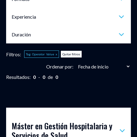
Experiencia
Duración
Filtros:
Tag
Operator
Value
x
Quitar filtros
Ordenar por:
Resultados:
0
-
0
de
0
Máster en Gestión Hospitalaria y
Servicios de Salud