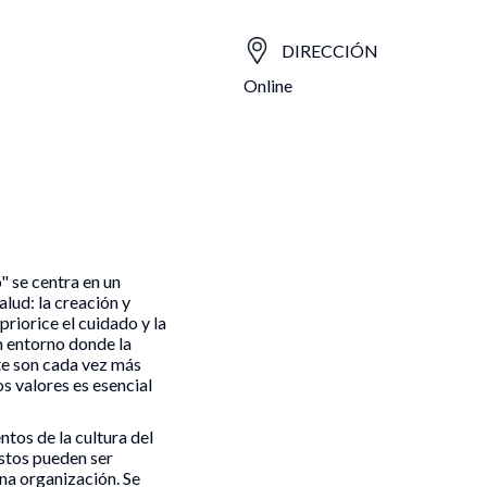
Universidad Católica de Murcia
Centro colaborador de la
UCAM
DIRECCIÓN
colaborador de la
Online
Universidad Católica de Mu
dad Católica de Murcia
Búsqueda de programas
B
" se centra en un
alud: la creación y
riorice el cuidado y la
n entorno donde la
nte son cada vez más
s valores es esencial
tos de la cultura del
estos pueden ser
una organización. Se