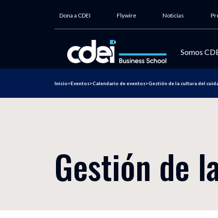
Dona a CDEI
Flywire
Noticias
Pr
Somos CD
Inicio
>
Eventos
>
Calendario de eventos
>
Gestión de la cultura del cui
Nuestra
internac
CDEI Bus
Contact
Gestión de l
Impacto i
Garantía
Responsa
Admisión