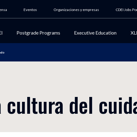
ensa
Eventos
Organizaciones y empresas
CDEI Jobs Po
EI
Postgrade Programs
Executive Education
XL
dado
 escuela
Nuestros postgrados
Nuestros programas
ional
Programas destacados
Programas destacados
iness School
Por área de estudio
Por área de estudio
o
a cultura del cuid
Nuestra metodología
Encuentros sectoriales
nstitucional
Metodología académica
Industry meetings
 de calidad
Centro colaborador de la
Nuestra comunidad X-CD
bilidad social
UCAM
X-CDEI
 y becas