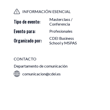
INFORMACIÓN ESENCIAL
Masterclass /
Relaciones instituci
Tipo de evento:
rcia
Conferencia
Evento para:
Profesionales
CDEI Business
Organizado por:
School y MSPAS
úsqueda de programas
Calendario d
CONTACTO
Departamento de comunicación
comunicacion@cdei.es