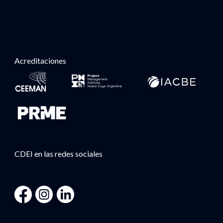
House, y participado en el desarrollo de Dinamix,
Trimage, FunEventApp, Mercado Provenzal,
Wonkandy, Leause, Adaix-Inmobiliarias, etc.. Ha
sido multifranquiciado de varias cadenascomo
Telepizza (25 unidades) y Cash Converters (20
unidades). Asimismo, es doctorando por la
Universidad de Alcalá de Henares en
Acreditaciones
Emprendimiento Digital y 4.0.
CDEI en las redes sociales